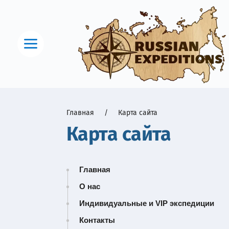
Вход в кабинет
Направления
Главная
     /     
Карта сайта
ОДНОДНЕВНЫЕ ЭКСКУРСИИ.
ЧЕРНОМОРСКОЕ ПОБЕРЕЖЬЕ.
Карта сайта
АЛТАЙ
Главная
КОЛЬСКИЙ ПОЛУОСТРОВ
О нас
Индивидуальные и VIP экспедиции
БАЙКАЛ
Контакты