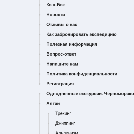
Кэш-Бэк
КРЫМ
Новости
Отзывы о нас
КАРЕЛИЯ
Как забронировать экспедицию
Полезная информация
ПЛАТО ПУТОРАНА
Вопрос-ответ
Напишите нам
КАМЧАТКА
Политика конфиденциальности
Регистрация
ДАЛЬНИЙ ВОСТОК
Однодневные экскурсии. Черноморско
СЕВЕР
Алтай
Трекинг
САХАЛИН
Джиппинг
Альпинизм