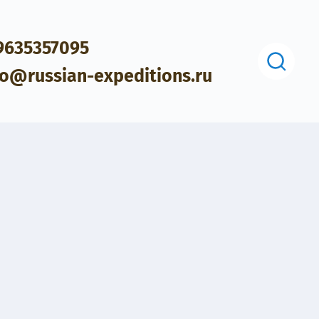
9635357095
Поиск
fo@russian-expeditions.ru